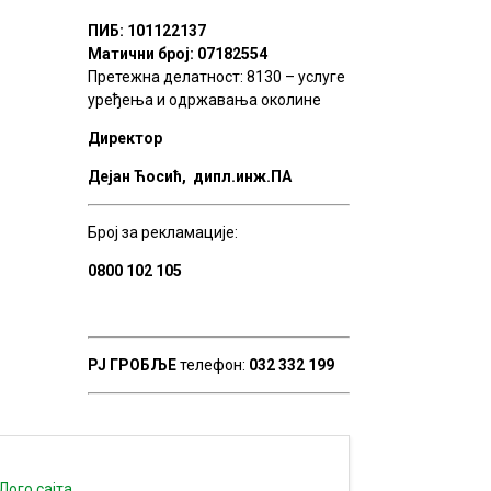
ПИБ: 101122137
Матични број: 07182554
Претежна делатност: 8130 – услуге
уређења и одржавања околине
Директор
Дејан Ћосић, дипл.инж.ПА
Број за рекламације:
0800 102 105
РЈ ГРОБЉЕ
телефон:
032 332 199