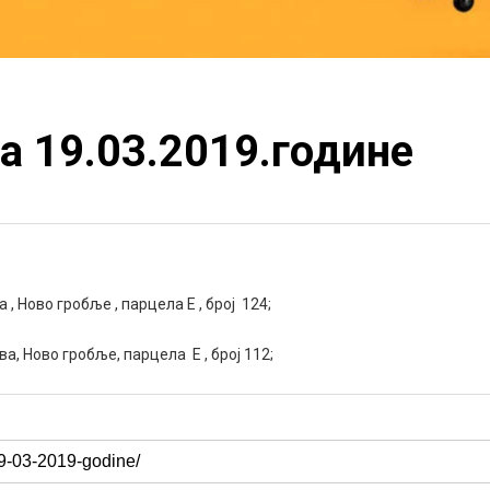
а 19.03.2019.године
 , Ново гробље , парцела Е , број 124;
а, Ново гробље, парцела E , број 112;