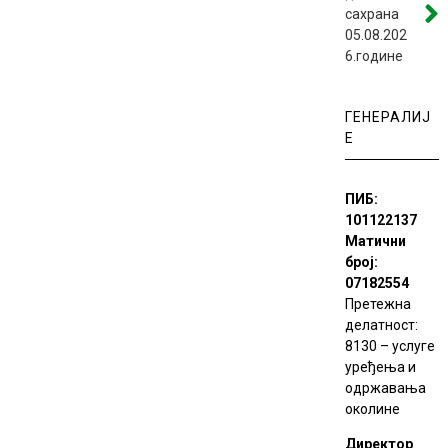
сахрана
05.08.202
6.године
ГЕНЕРАЛИЈ
Е
ПИБ:
101122137
Матични
број:
07182554
Претежна
делатност:
8130 – услуге
уређења и
одржавања
околине
Директор