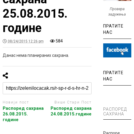
25.08.2015.
Провера
задужења
године
ПРАТИТЕ
НАС
584
08/24/2015 12:26 pm
Данас нема планираних сахрана.
ПРАТИТЕ
НАС
Новији пост
Више Стари Пост
Распоред сахрана
Распоред сахрана
РАСПОРЕД
26.08.2015.
24.08.2015.године
САХРАНА
године
Распоре